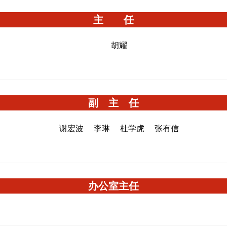
主 任
胡耀
副 主 任
谢宏波
李琳
杜学虎
张有信
办公室主任